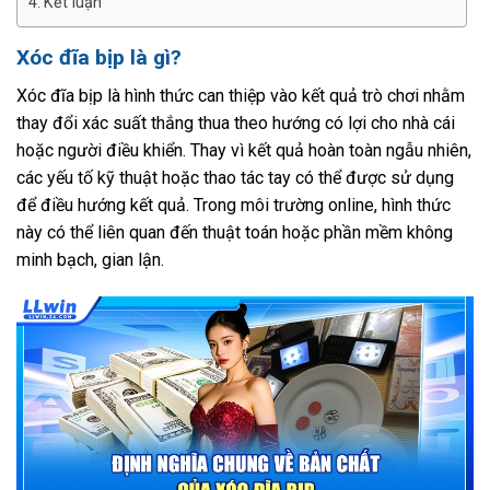
Kết luận
Xóc đĩa bịp là gì?
Xóc đĩa bịp là hình thức can thiệp vào kết quả trò chơi nhằm
thay đổi xác suất thắng thua theo hướng có lợi cho nhà cái
hoặc người điều khiển.
Thay vì kết quả hoàn toàn ngẫu nhiên,
các yếu tố kỹ thuật hoặc thao tác tay có thể được sử dụng
để điều hướng kết quả
.
Trong môi trường online, hình thức
này có thể liên quan đến thuật toán hoặc phần mềm không
minh bạch, gian lận.