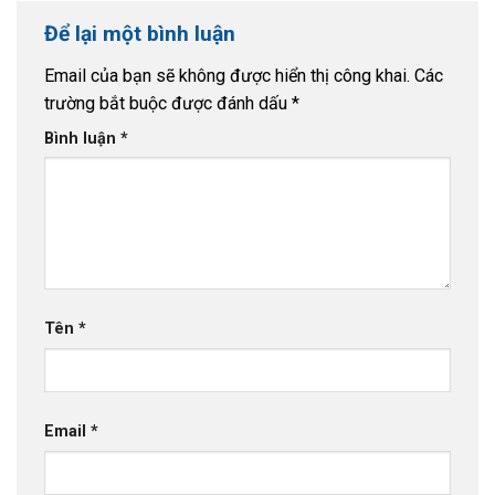
Để lại một bình luận
Email của bạn sẽ không được hiển thị công khai.
Các
trường bắt buộc được đánh dấu
*
Bình luận
*
Tên
*
Email
*