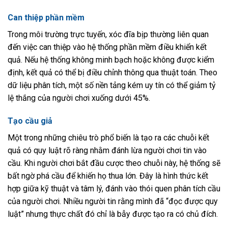
Can thiệp phần mềm
Trong môi trường trực tuyến, xóc đĩa bịp thường liên quan
đến việc can thiệp vào hệ thống phần mềm điều khiển kết
quả. Nếu hệ thống không minh bạch hoặc không được kiểm
định, kết quả có thể bị điều chỉnh thông qua thuật toán. Theo
dữ liệu phân tích, một số nền tảng kém uy tín có thể giảm tỷ
lệ thắng của người chơi xuống dưới 45%.
Tạo cầu giả
Một trong những chiêu trò phổ biến là tạo ra các chuỗi kết
quả có quy luật rõ ràng nhằm đánh lừa người chơi tin vào
cầu. Khi người chơi bắt đầu cược theo chuỗi này, hệ thống sẽ
bất ngờ phá cầu để khiến họ thua lớn. Đây là hình thức kết
hợp giữa kỹ thuật và tâm lý, đánh vào thói quen phân tích cầu
của người chơi. Nhiều người tin rằng mình đã “đọc được quy
luật” nhưng thực chất đó chỉ là bẫy được tạo ra có chủ đích.