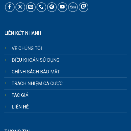
LIÊN KẾT NHANH
VỀ CHÚNG TÔI
ĐIỀU KHOẢN SỬ DỤNG
CHÍNH SÁCH BẢO MẬT
TRÁCH NHIỆM CÁ CƯỢC
TÁC GIẢ
LIÊN HỆ