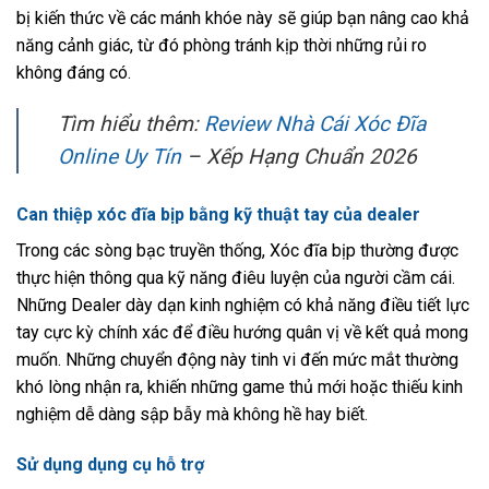
bị kiến thức về các mánh khóe này sẽ giúp bạn nâng cao khả
năng cảnh giác, từ đó phòng tránh kịp thời những rủi ro
không đáng có.
Tìm hiểu thêm:
Review Nhà Cái Xóc Đĩa
Online Uy Tín
– Xếp Hạng Chuẩn 2026
Can thiệp xóc đĩa bịp bằng kỹ thuật tay của dealer
Trong các sòng bạc truyền thống, Xóc đĩa bịp thường được
thực hiện thông qua kỹ năng điêu luyện của người cầm cái.
Những Dealer dày dạn kinh nghiệm có khả năng điều tiết lực
tay cực kỳ chính xác để điều hướng quân vị về kết quả mong
muốn. Những chuyển động này tinh vi đến mức mắt thường
khó lòng nhận ra, khiến những game thủ mới hoặc thiếu kinh
nghiệm dễ dàng sập bẫy mà không hề hay biết.
Sử dụng dụng cụ hỗ trợ