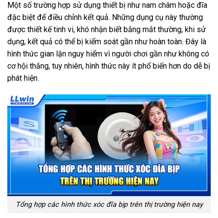
Một số trường hợp sử dụng thiết bị như nam châm hoặc đĩa
đặc biệt để điều chỉnh kết quả.
Những dụng cụ này thường
được thiết kế tinh vi, khó nhận biết bằng mắt thường, khi sử
dụng, kết quả có thể bị kiểm soát gần như hoàn toàn
.
Đây là
hình thức gian lận nguy hiểm vì người chơi gần như không có
cơ hội thắng, tuy nhiên, hình thức này ít phổ biến hơn do dễ bị
phát hiện.
Tổng hợp các hình thức xóc đĩa bịp trên thị trường hiện nay