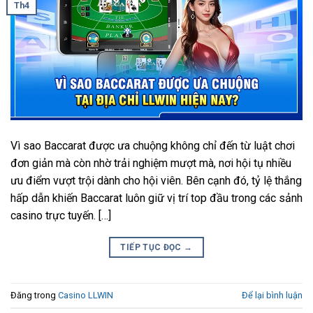
Th4
Vì sao Baccarat được ưa chuộng không chỉ đến từ luật chơi
đơn giản mà còn nhờ trải nghiệm mượt mà, nơi hội tụ nhiều
ưu điểm vượt trội dành cho hội viên. Bên cạnh đó, tỷ lệ thắng
hấp dẫn khiến Baccarat luôn giữ vị trí top đầu trong các sảnh
casino trực tuyến. […]
TIẾP TỤC ĐỌC
→
Đăng trong
Casino LLWIN
Để lại bình luận