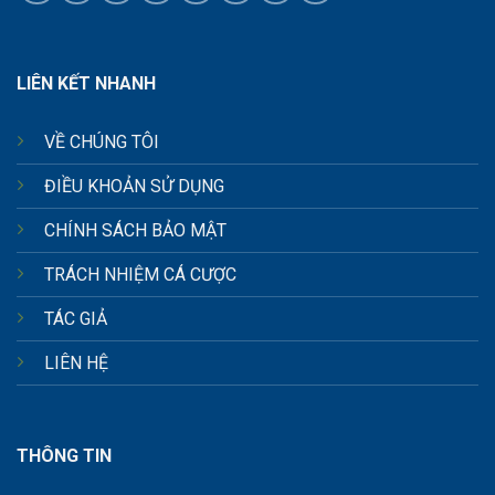
LIÊN KẾT NHANH
VỀ CHÚNG TÔI
ĐIỀU KHOẢN SỬ DỤNG
CHÍNH SÁCH BẢO MẬT
TRÁCH NHIỆM CÁ CƯỢC
TÁC GIẢ
LIÊN HỆ
THÔNG TIN