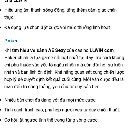
chủ LLWIN
.
Hiệu ứng âm thanh sống động, tăng thêm cảm giác chân
thực.
Đa dạng lựa chọn đặt cược với mức thưởng linh hoạt.
Poker
Khi
tìm hiểu về sảnh AE Sexy
của casino
LLWIN com
,
Poker chính là tựa game nổi bật nhất tại đây. Trò chơi không
chỉ phụ thuộc vào yếu tố ngẫu nhiên mà còn đòi hỏi sự kiên
nhẫn và bản lĩnh ổn định. Khả năng quan sát cùng chiến lược
hợp lý sẽ quyết định kết quả cuối cùng. Mỗi ván cược đều là
màn đấu trí căng thẳng, yêu cầu tư duy sắc bén.
Nhiều bàn chơi đa dạng với đủ mọi mức cược.
Tính cạnh tranh cao, phù hợp người yêu tư duy chiến thuật.
Cơ hội lật ngược tình thế trong từng vòng cược.