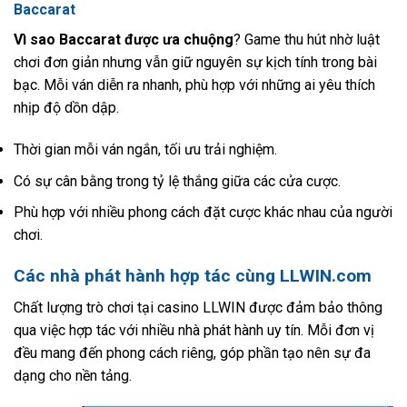
Baccarat
Vì sao Baccarat được ưa chuộng
? Game thu hút nhờ luật
chơi đơn giản nhưng vẫn giữ nguyên sự kịch tính trong bài
bạc. Mỗi ván diễn ra nhanh, phù hợp với những ai yêu thích
nhịp độ dồn dập.
Thời gian mỗi ván ngắn, tối ưu trải nghiệm.
Có sự cân bằng trong tỷ lệ thắng giữa các cửa cược.
Phù hợp với nhiều phong cách đặt cược khác nhau của người
chơi.
Các nhà phát hành hợp tác cùng LLWIN.com
Chất lượng trò chơi tại casino LLWIN được đảm bảo thông
qua việc hợp tác với nhiều nhà phát hành uy tín. Mỗi đơn vị
đều mang đến phong cách riêng, góp phần tạo nên sự đa
dạng cho nền tảng.