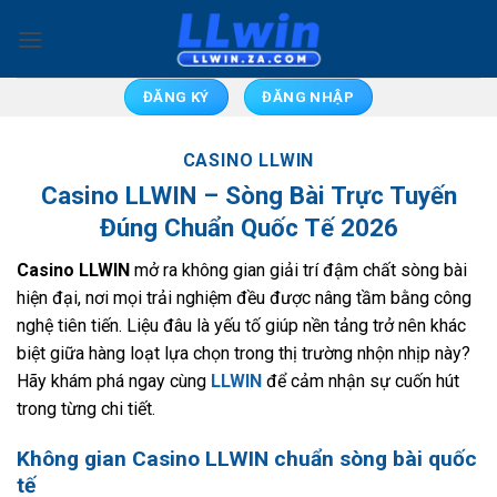
Bỏ
qua
nội
dung
ĐĂNG KÝ
ĐĂNG NHẬP
CASINO LLWIN
Casino LLWIN – Sòng Bài Trực Tuyến
Đúng Chuẩn Quốc Tế 2026
Casino LLWIN
mở ra không gian giải trí đậm chất sòng bài
hiện đại, nơi mọi trải nghiệm đều được nâng tầm bằng công
nghệ tiên tiến. Liệu đâu là yếu tố giúp nền tảng trở nên khác
biệt giữa hàng loạt lựa chọn trong thị trường nhộn nhịp này?
Hãy khám phá ngay cùng
LLWIN
để cảm nhận sự cuốn hút
trong từng chi tiết.
Không gian Casino LLWIN chuẩn sòng bài quốc
tế