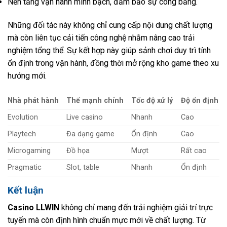
Nền tảng vận hành minh bạch, đảm bảo sự công bằng.
Những đối tác này không chỉ cung cấp nội dung chất lượng
mà còn liên tục cải tiến công nghệ nhằm nâng cao trải
nghiệm tổng thể. Sự kết hợp này giúp sảnh chơi duy trì tính
ổn định trong vận hành, đồng thời mở rộng kho game theo xu
hướng mới.
Nhà phát hành
Thế mạnh chính
Tốc độ xử lý
Độ ổn định
Evolution
Live casino
Nhanh
Cao
Playtech
Đa dạng game
Ổn định
Cao
Microgaming
Đồ họa
Mượt
Rất cao
Pragmatic
Slot, table
Nhanh
Ổn định
Kết luận
Casino LLWIN
không chỉ mang đến trải nghiệm giải trí trực
tuyến mà còn định hình chuẩn mực mới về chất lượng. Từ