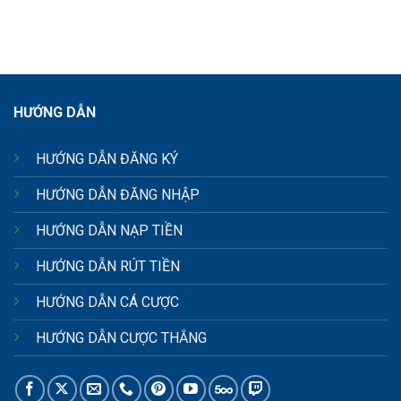
HƯỚNG DẪN
HƯỚNG DẪN ĐĂNG KÝ
HƯỚNG DẪN ĐĂNG NHẬP
HƯỚNG DẪN NẠP TIỀN
HƯỚNG DẪN RÚT TIỀN
HƯỚNG DẪN CÁ CƯỢC
HƯỚNG DẪN CƯỢC THẮNG