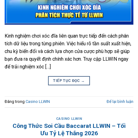
Kinh nghiệm chơi xóc đĩa liên quan trực tiếp đến cách phân
tích dữ liệu trong từng phiên. Việc hiểu rõ tần suất xuất hiện,
chu kỳ biến đổi và cách lựa chọn cửa cược phù hợp sẽ giúp
bạn đưa ra quyết định chính xác hơn. Truy cập LLWIN ngay
để trải nghiệm xóc […]
TIẾP TỤC ĐỌC
→
Đăng trong
Casino LLWIN
Để lại bình luận
CASINO LLWIN
Công Thức Soi Cầu Baccarat LLWIN – Tối
Ưu Tỷ Lệ Thắng 2026