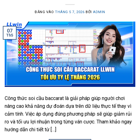
ĐĂNG VÀO
THÁNG 5 7, 2026
BỞI
ADMIN
07
Th5
Công thức soi cầu baccarat là giải pháp giúp người chơi
nâng cao khả năng dự đoán dựa trên dữ liệu thực tế thay vì
cảm tính. Việc áp dụng đúng phương pháp sẽ giúp giảm rủi
ro và tối ưu lợi nhuận trong từng ván cược. Tham khảo ngay
hướng dẫn chi tiết từ […]