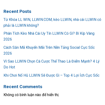
Recent Posts
Từ Khóa LL WIN, LLWIN.COM, kèo LLWIN, nhà cái LLWIN có
phải là LLWIN không?
Phân Tích Kèo Nhà Cái Uy Tín LLWIN Có Gì? Bí Kíp Vàng
2026
Cách Săn Mã Khuyến Mãi Trên Nền Tảng Social Cực Sốc
2026
Vì Sao LLWIN Chọn Cá Cược Thể Thao Là Điểm Mạnh? 4 Lý
Do Hot
Khi Chơi Nổ Hũ LLWIN Sẽ Được Gì – Top 4 Lợi Ích Cực Sốc
Recent Comments
Không có bình luận nào để hiển thị.