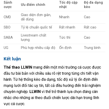
Sảnh
Tốc độ cập
Độ đa dạng
Ưu điểm chính
cược
nhật
kèo
Giao diện đơn giản,
CMD
Nhanh
Cao
dễ dùng
SBO
Tỷ lệ chuẩn quốc tế
Rất nhanh
Rất cao
Livestream chất
SABA
Tức thì
Cao
lượng
UG
Phù hợp nhiều cấp độ
Ổn định
Trung bình
Kết luận
Thể thao LLWIN
mang đến một môi trường cá cược được
đầu tư bài bản với chiều sâu rõ rệt trong từng chi tiết vận
hành. Từ hệ thống kèo đa dạng, tốc độ xử lý ổn định đến
mạng lưới đối tác uy tín, tất cả đều hướng đến trải nghiệm
chuyên nghiệp.
LLWIN
vì thế trở thành lựa chọn đáng cân
nhắc cho những ai theo đuổi chiến lược dài hạn trong lĩnh
vực cá cược.