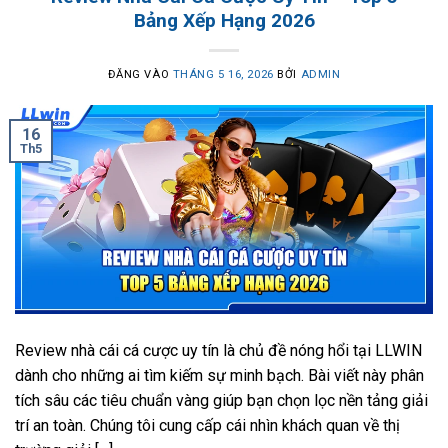
Bảng Xếp Hạng 2026
ĐĂNG VÀO
THÁNG 5 16, 2026
BỞI
ADMIN
16
Th5
Review nhà cái cá cược uy tín là chủ đề nóng hổi tại LLWIN
dành cho những ai tìm kiếm sự minh bạch. Bài viết này phân
tích sâu các tiêu chuẩn vàng giúp bạn chọn lọc nền tảng giải
trí an toàn. Chúng tôi cung cấp cái nhìn khách quan về thị