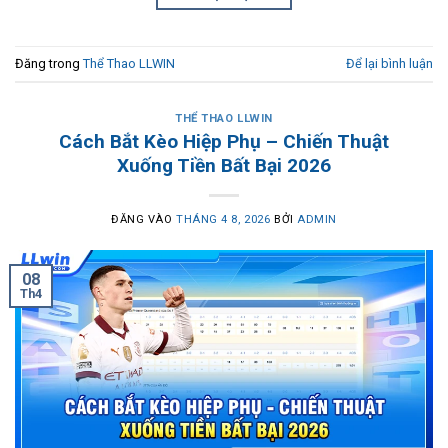
Đăng trong
Thể Thao LLWIN
Để lại bình luận
THỂ THAO LLWIN
Cách Bắt Kèo Hiệp Phụ – Chiến Thuật
Xuống Tiền Bất Bại 2026
ĐĂNG VÀO
THÁNG 4 8, 2026
BỞI
ADMIN
08
Th4