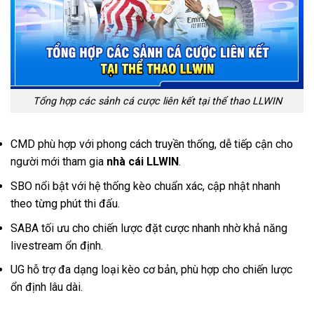
Tổng hợp các sảnh cá cược liên kết tại thể thao LLWIN
CMD phù hợp với phong cách truyền thống, dễ tiếp cận cho
người mới tham gia
nhà cái LLWIN
.
SBO nổi bật với hệ thống kèo chuẩn xác, cập nhật nhanh
theo từng phút thi đấu.
SABA tối ưu cho chiến lược đặt cược nhanh nhờ khả năng
livestream ổn định.
UG hỗ trợ đa dạng loại kèo cơ bản, phù hợp cho chiến lược
ổn định lâu dài.