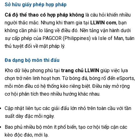
Sở hữu giấy phép hợp pháp
Cá độ thể thao có hợp pháp không
là câu hỏi khiến nhiều
người thắc mắc. Nhưng khi tham gia tại
LLWIN com
, bạn
không cần phải lo lắng về điều đó. Nền tảng vận hành dưới
sự cấp phép của PAGCOR (Philippines) và Isle of Man, tuân
thủ tuyệt đối về mặt pháp lý.
Đa dạng bộ môn thi đấu
Kho dữ liệu phong phú tại
trang chủ LLWIN
giúp việc lựa
chọn trở nên linh hoạt hơn. Từ bóng đá, bóng rổ đến eSports,
mỗi môn đều có hệ thống kèo riêng biệt. Điều này mở rộng
cơ hội phân tích theo nhiều hướng khác nhau.
Cập nhật liên tục các giải đấu lớn nhỏ trên toàn cầu với tần
suất dày đặc mỗi ngày.
Bao phủ nhiều bộ môn ít phổ biến, tạo cơ hội tiếp cận các
kèo độc đáo, mới lạ.