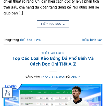
chiến thuật rõ ràng. Chỉ cần hiểu cách đọc tỷ lệ và phân tích
trận đấu, khả năng dự đoán tăng đáng kể. Nội dung sau sẽ
giúp bạn […]
TIẾP TỤC ĐỌC
→
Đăng trong
Thể Thao LLWIN
Để lại bình luận
THỂ THAO LLWIN
Top Các Loại Kèo Bóng Đá Phổ Biến Và
Cách Đọc Chi Tiết A-Z
ĐĂNG VÀO
THÁNG 5 16, 2026
BỞI
ADMIN
16
Th5