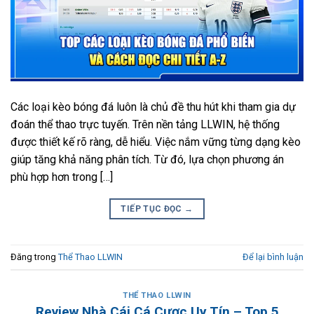
Các loại kèo bóng đá luôn là chủ đề thu hút khi tham gia dự
đoán thể thao trực tuyến. Trên nền tảng LLWIN, hệ thống
được thiết kế rõ ràng, dễ hiểu. Việc nắm vững từng dạng kèo
giúp tăng khả năng phân tích. Từ đó, lựa chọn phương án
phù hợp hơn trong […]
TIẾP TỤC ĐỌC
→
Đăng trong
Thể Thao LLWIN
Để lại bình luận
THỂ THAO LLWIN
Review Nhà Cái Cá Cược Uy Tín – Top 5