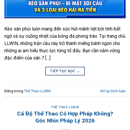
Kèo sân phủi luôn mang đến sức hút mãnh liệt bởi tính bất
ngờ và sự cuồng nhiệt của bóng đá phong trào. Tại trang chủ
LLWIN, những trận cầu này trở thành miếng bánh ngon cho
những ai am hiểu thực lực từng tổ đấu. Bạn cần nắm vững
đặc điểm của sân 7 […]
TIẾP TỤC ĐỌC
→
Đăng trong
Thể Thao LLWIN
Để lại bình luận
THỂ THAO LLWIN
Cá Độ Thể Thao Có Hợp Pháp Không?
Góc Nhìn Pháp Lý 2026