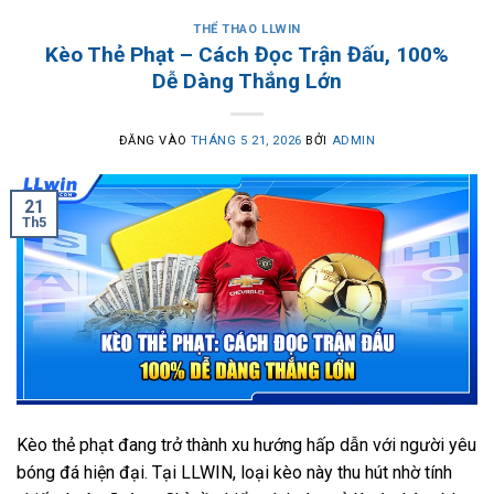
THỂ THAO LLWIN
Kèo Thẻ Phạt – Cách Đọc Trận Đấu, 100%
Dễ Dàng Thắng Lớn
ĐĂNG VÀO
THÁNG 5 21, 2026
BỞI
ADMIN
21
Th5
Kèo thẻ phạt đang trở thành xu hướng hấp dẫn với người yêu
bóng đá hiện đại. Tại LLWIN, loại kèo này thu hút nhờ tính