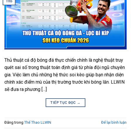
Th5
Thủ thuật cá độ bóng đá thực chiến chính là nghệ thuật truy
quét sai số trong thuật toán định giá từ phía đội ngũ chuyên
gia. Việc làm chủ những hệ thức soi kèo giúp bạn nhận diện
chính xác điểm mù của thị trường trước khi bóng lăn. LLWIN
sẽ đưa ra phương […]
TIẾP TỤC ĐỌC
→
Đăng trong
Thể Thao LLWIN
Để lại bình luận