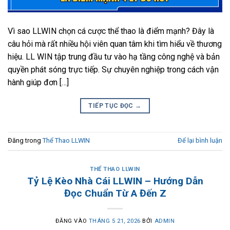
Vì sao LLWIN chọn cá cược thể thao là điểm mạnh? Đây là
câu hỏi mà rất nhiều hội viên quan tâm khi tìm hiểu về thương
hiệu. LL WIN tập trung đầu tư vào hạ tầng công nghệ và bản
quyền phát sóng trực tiếp. Sự chuyên nghiệp trong cách vận
hành giúp đơn […]
TIẾP TỤC ĐỌC
→
Đăng trong
Thể Thao LLWIN
Để lại bình luận
THỂ THAO LLWIN
Tỷ Lệ Kèo Nhà Cái LLWIN – Hướng Dẫn
Đọc Chuẩn Từ A Đến Z
ĐĂNG VÀO
THÁNG 5 21, 2026
BỞI
ADMIN