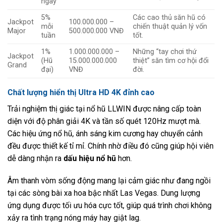
ngày
5%
Các cao thủ săn hũ có
Jackpot
100.000.000 –
mỗi
chiến thuật quản lý vốn
Major
500.000.000 VNĐ
tuần
tốt.
1%
1.000.000.000 –
Những “tay chơi thứ
Jackpot
(Hũ
15.000.000.000
thiệt” săn tìm cơ hội đổi
Grand
đại)
VNĐ
đời.
Chất lượng hiển thị Ultra HD 4K đỉnh cao
Trải nghiệm thị giác tại nổ hũ LLWIN được nâng cấp toàn
diện với độ phân giải 4K và tần số quét 120Hz mượt mà.
Các hiệu ứng nổ hũ, ánh sáng kim cương hay chuyển cảnh
đều được thiết kế tỉ mỉ. Chính nhờ điều đó cũng giúp hội viên
dễ dàng nhận ra
dấu hiệu nổ hũ
hơn.
Âm thanh vòm sống động mang lại cảm giác như đang ngồi
tại các sòng bài xa hoa bậc nhất Las Vegas. Dung lượng
ứng dụng được tối ưu hóa cực tốt, giúp quá trình chơi không
xảy ra tình trạng nóng máy hay giật lag.