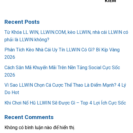
KIẾM
Recent Posts
Từ Khóa LL WIN, LLWIN.COM, kèo LLWIN, nhà cái LLWIN có
phải là LLWIN không?
Phân Tích Kèo Nhà Cái Uy Tín LLWIN Có Gì? Bí Kíp Vàng
2026
Cách Săn Mã Khuyến Mãi Trên Nền Tảng Social Cực Sốc
2026
Vì Sao LLWIN Chọn Cá Cược Thể Thao Là Điểm Mạnh? 4 Lý
Do Hot
Khi Chơi Nổ Hũ LLWIN Sẽ Được Gì – Top 4 Lợi Ích Cực Sốc
Recent Comments
Không có bình luận nào để hiển thị.