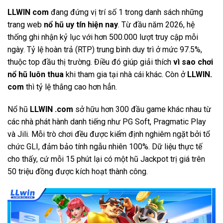
LLWIN com
đang đứng vị trí số 1 trong danh sách những
trang web
nổ hũ uy tín hiện nay
. Từ đầu năm 2026, hệ
thống ghi nhận kỷ lục với hơn 500.000 lượt truy cập mỗi
ngày. Tỷ lệ hoàn trả (RTP) trung bình duy trì ở mức 97.5%,
thuộc top đầu thị trường. Điều đó giúp giải thích
vì sao chơi
nổ hũ luôn thua
khi tham gia tại nhà cái khác. Còn ở
LLWIN.
com
thì tỷ lệ thắng cao hơn hẳn.
Nổ hũ
LLWIN .com
sở hữu hơn 300 đầu game khác nhau từ
các nhà phát hành danh tiếng như PG Soft, Pragmatic Play
và Jili. Mỗi trò chơi đều được kiểm định nghiêm ngặt bởi tổ
chức GLI, đảm bảo tính ngẫu nhiên 100%. Dữ liệu thực tế
cho thấy, cứ mỗi 15 phút lại có một hũ Jackpot trị giá trên
50 triệu đồng được kích hoạt thành công.