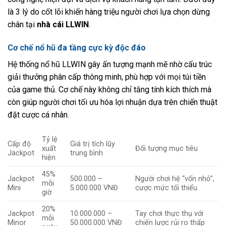
là 3 lý do cốt lõi khiến hàng triệu người chơi lựa chọn dừng
chân tại
nhà cái LLWIN
.
Cơ chế nổ hũ đa tầng cực kỳ độc đáo
Hệ thống nổ hũ LLWIN gây ấn tượng mạnh mẽ nhờ cấu trúc
giải thưởng phân cấp thông minh, phù hợp với mọi túi tiền
của game thủ. Cơ chế này không chỉ tăng tính kích thích mà
còn giúp người chơi tối ưu hóa lợi nhuận dựa trên chiến thuật
đặt cược cá nhân.
Tỷ lệ
Cấp độ
Giá trị tích lũy
xuất
Đối tượng mục tiêu
Jackpot
trung bình
hiện
45%
Jackpot
500.000 –
Người chơi hệ “vốn nhỏ”,
mỗi
Mini
5.000.000 VNĐ
cược mức tối thiểu.
giờ
20%
Jackpot
10.000.000 –
Tay chơi thực thụ với
mỗi
Minor
50.000.000 VNĐ
chiến lược rủi ro thấp