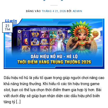
ĐĂNG VÀO
THÁNG 4 21, 2026
BỞI
ADMIN
21
Th4
Dấu hiệu nổ hũ là yếu tố quan trọng giúp người chơi nâng cao
khả năng trúng thưởng. Khi hiểu rõ các tín hiệu trong game
slot, bạn có thể lựa chọn thời điểm tham gia hợp lý hơn. Bài
viết dưới đây sẽ giúp bạn nhận diện các dấu hiệu phổ biến
tăng tỷ […]