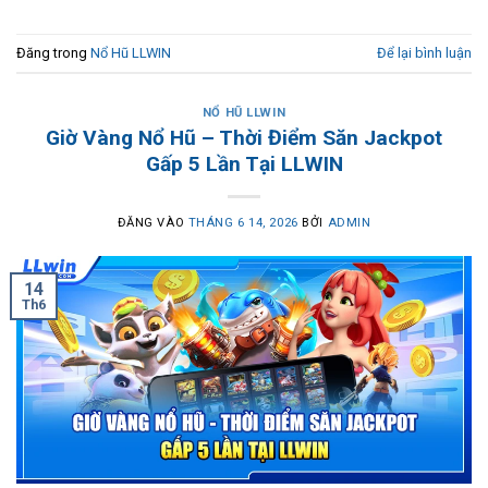
Đăng trong
Nổ Hũ LLWIN
Để lại bình luận
NỔ HŨ LLWIN
Giờ Vàng Nổ Hũ – Thời Điểm Săn Jackpot
Gấp 5 Lần Tại LLWIN
ĐĂNG VÀO
THÁNG 6 14, 2026
BỞI
ADMIN
14
Th6