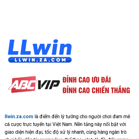
llwin.za.com
là điểm đến lý tưởng cho người chơi đam mê
cá cược trực tuyến tại Việt Nam. Nền tảng này nổi bật với
giao diện hiện đại, tốc độ xử lý nhanh, cùng hàng ngàn trò