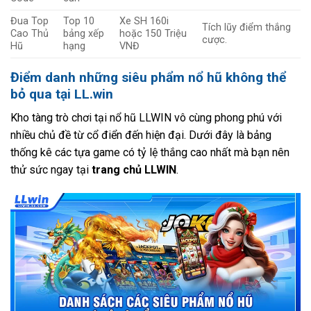
Đua Top
Top 10
Xe SH 160i
Tích lũy điểm thắng
Cao Thủ
bảng xếp
hoặc 150 Triệu
cược.
Hũ
hạng
VNĐ
Điểm danh những siêu phẩm nổ hũ không thể
bỏ qua tại LL.win
Kho tàng trò chơi tại nổ hũ LLWIN vô cùng phong phú với
nhiều chủ đề từ cổ điển đến hiện đại. Dưới đây là bảng
thống kê các tựa game có tỷ lệ thắng cao nhất mà bạn nên
thử sức ngay tại
trang chủ LLWIN
.