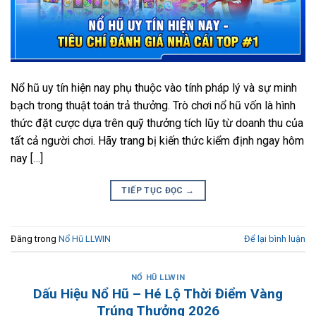
Nổ hũ uy tín hiện nay phụ thuộc vào tính pháp lý và sự minh
bạch trong thuật toán trả thưởng. Trò chơi nổ hũ vốn là hình
thức đặt cược dựa trên quỹ thưởng tích lũy từ doanh thu của
tất cả người chơi. Hãy trang bị kiến thức kiểm định ngay hôm
nay […]
TIẾP TỤC ĐỌC
→
Đăng trong
Nổ Hũ LLWIN
Để lại bình luận
NỔ HŨ LLWIN
Dấu Hiệu Nổ Hũ – Hé Lộ Thời Điểm Vàng
Trúng Thưởng 2026