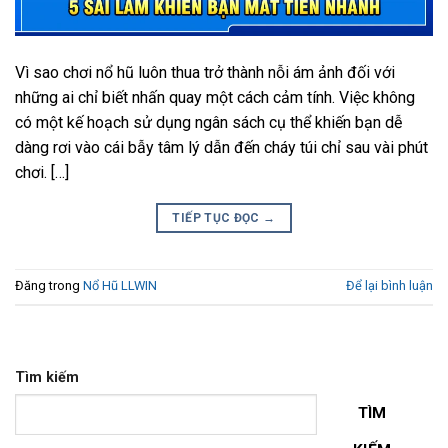
Vì sao chơi nổ hũ luôn thua trở thành nỗi ám ảnh đối với
những ai chỉ biết nhấn quay một cách cảm tính. Việc không
có một kế hoạch sử dụng ngân sách cụ thể khiến bạn dễ
dàng rơi vào cái bẫy tâm lý dẫn đến cháy túi chỉ sau vài phút
chơi. […]
TIẾP TỤC ĐỌC
→
Đăng trong
Nổ Hũ LLWIN
Để lại bình luận
Tìm kiếm
TÌM