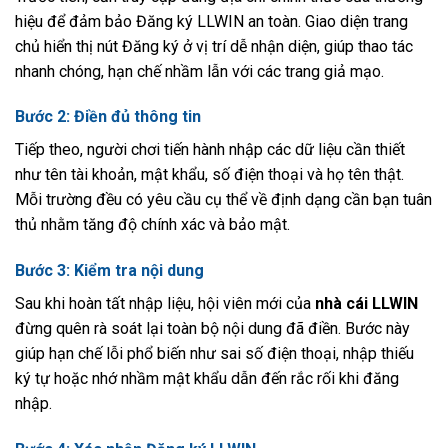
hiệu để đảm bảo Đăng ký LLWIN an toàn. Giao diện trang
chủ hiển thị nút Đăng ký ở vị trí dễ nhận diện, giúp thao tác
nhanh chóng, hạn chế nhầm lẫn với các trang giả mạo.
Bước 2: Điền đủ thông tin
Tiếp theo, người chơi tiến hành nhập các dữ liệu cần thiết
như tên tài khoản, mật khẩu, số điện thoại và họ tên thật.
Mỗi trường đều có yêu cầu cụ thể về định dạng cần bạn tuân
thủ nhằm tăng độ chính xác và bảo mật.
Bước 3: Kiểm tra nội dung
Sau khi hoàn tất nhập liệu, hội viên mới của
nhà cái LLWIN
đừng quên rà soát lại toàn bộ nội dung đã điền. Bước này
giúp hạn chế lỗi phổ biến như sai số điện thoại, nhập thiếu
ký tự hoặc nhớ nhầm mật khẩu dẫn đến rắc rối khi đăng
nhập.