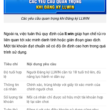
Các yêu cầu quan trọng khi Đăng ký LLWIN
Ngoài ra, việc tuân thủ quy định của
ll.win
giúp hạn chế rủi ro
liên quan tới xác minh danh tính hoặc gián đoạn giao dịch.
Một tài khoản đạt chuẩn sẽ có độ ổn định cao hơn trong quá
trình sử dụng.
Tiêu chí
Nội dung yêu cầu
Độ tuổi hợp
Người Đăng ký LLWIN cần từ 18 tuổi trở lên, đủ
lệ
năng lực hành vi dân sự.
Thông tin
Chính xác, trùng khớp với giấy tờ xác minh của
cá nhân
chính người chơi.
Số lượng tài
Mỗi cá nhân chỉ được sở hữu một tài khoản hợp
khoản
lệ tại sân chơi.
Tuân thủ
Đồng ý với các điều khoản sử dụng cũng như