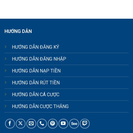
HƯỚNG DẪN
HƯỚNG DẪN ĐĂNG KÝ
HƯỚNG DẪN ĐĂNG NHẬP
HƯỚNG DẪN NẠP TIỀN
HƯỚNG DẪN RÚT TIỀN
HƯỚNG DẪN CÁ CƯỢC
HƯỚNG DẪN CƯỢC THẮNG