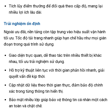
Tích lũy điểm thưởng để đổi quà theo cấp độ, mang lại
nhiều lợi ích lâu dài.
Trải nghiệm ổn định
Ngoài ưu đãi, nền tảng còn tập trung vào hiệu suất vận hành
tối ưu. Tốc độ tải trang nhanh giúp hạn chế hầu như mọi gián
đoạn trong quá trình sử dụng.
Giao diện trực quan, dễ thao tác trên nhiều thiết bị khác
nhau, tối ưu trải nghiệm sử dụng.
Hỗ trợ kỹ thuật liên tục với thời gian phản hồi nhanh, giải
quyết vấn đề kịp thời.
Cập nhật dữ liệu theo thời gian thực, đảm bảo độ chính
xác trong từng thông tin hiển thị.
Bảo mật nhiều lớp giúp bảo vệ thông tin cá nhân một cách
an toàn và chặt chẽ.