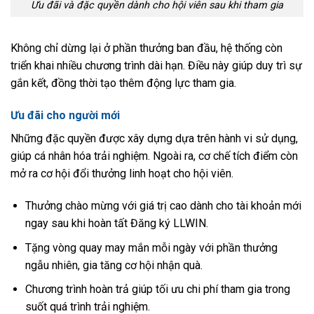
Ưu đãi và đặc quyền dành cho hội viên sau khi tham gia
Không chỉ dừng lại ở phần thưởng ban đầu, hệ thống còn
triển khai nhiều chương trình dài hạn. Điều này giúp duy trì sự
gắn kết, đồng thời tạo thêm động lực tham gia.
Ưu đãi cho người mới
Những đặc quyền được xây dựng dựa trên hành vi sử dụng,
giúp cá nhân hóa trải nghiệm. Ngoài ra, cơ chế tích điểm còn
mở ra cơ hội đổi thưởng linh hoạt cho hội viên.
Thưởng chào mừng với giá trị cao dành cho tài khoản mới
ngay sau khi hoàn tất Đăng ký LLWIN.
Tặng vòng quay may mắn mỗi ngày với phần thưởng
ngẫu nhiên, gia tăng cơ hội nhận quà.
Chương trình hoàn trả giúp tối ưu chi phí tham gia trong
suốt quá trình trải nghiệm.