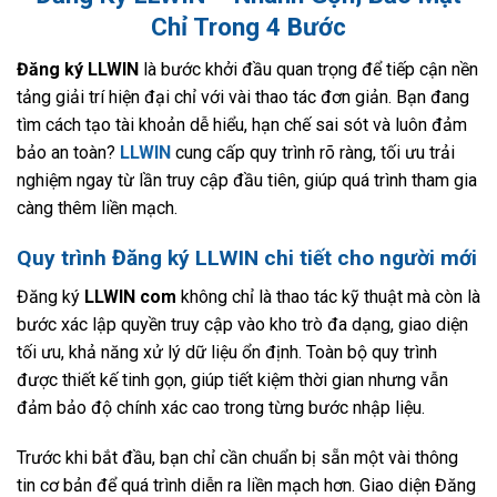
Chỉ Trong 4 Bước
Đăng ký LLWIN
là bước khởi đầu quan trọng để tiếp cận nền
tảng giải trí hiện đại chỉ với vài thao tác đơn giản. Bạn đang
tìm cách tạo tài khoản dễ hiểu, hạn chế sai sót và luôn đảm
bảo an toàn?
LLWIN
cung cấp quy trình rõ ràng, tối ưu trải
nghiệm ngay từ lần truy cập đầu tiên, giúp quá trình tham gia
càng thêm liền mạch.
Quy trình Đăng ký LLWIN chi tiết cho người mới
Đăng ký
LLWIN com
không chỉ là thao tác kỹ thuật mà còn là
bước xác lập quyền truy cập vào kho trò đa dạng, giao diện
tối ưu, khả năng xử lý dữ liệu ổn định. Toàn bộ quy trình
được thiết kế tinh gọn, giúp tiết kiệm thời gian nhưng vẫn
đảm bảo độ chính xác cao trong từng bước nhập liệu.
Trước khi bắt đầu, bạn chỉ cần chuẩn bị sẵn một vài thông
tin cơ bản để quá trình diễn ra liền mạch hơn. Giao diện Đăng