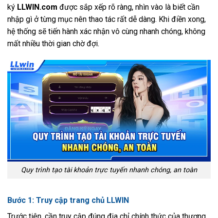
ký
LLWIN.com
được sắp xếp rõ ràng, nhìn vào là biết cần
nhập gì ở từng mục nên thao tác rất dễ dàng. Khi điền xong,
hệ thống sẽ tiến hành xác nhận vô cùng nhanh chóng, không
mất nhiều thời gian chờ đợi.
Quy trình tạo tài khoản trực tuyến nhanh chóng, an toàn
Bước 1: Truy cập trang chủ LLWIN
Trước tiên, cần truy cập đúng địa chỉ chính thức của thương