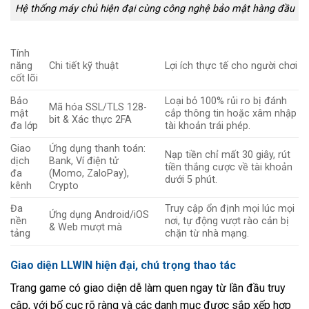
Hệ thống máy chủ hiện đại cùng công nghệ bảo mật hàng đầu
Tính
năng
Chi tiết kỹ thuật
Lợi ích thực tế cho người chơi
cốt lõi
Bảo
Loại bỏ 100% rủi ro bị đánh
Mã hóa SSL/TLS 128-
mật
cắp thông tin hoặc xâm nhập
bit & Xác thực 2FA
đa lớp
tài khoản trái phép.
Giao
Ứng dụng thanh toán:
Nạp tiền chỉ mất 30 giây, rút
dịch
Bank, Ví điện tử
tiền thắng cược về tài khoản
đa
(Momo, ZaloPay),
dưới 5 phút.
kênh
Crypto
Đa
Truy cập ổn định mọi lúc mọi
Ứng dụng Android/iOS
nền
nơi, tự động vượt rào cản bị
& Web mượt mà
tảng
chặn từ nhà mạng.
Giao diện LLWIN hiện đại, chú trọng thao tác
Trang game có giao diện dễ làm quen ngay từ lần đầu truy
cập, với bố cục rõ ràng và các danh mục được sắp xếp hợp