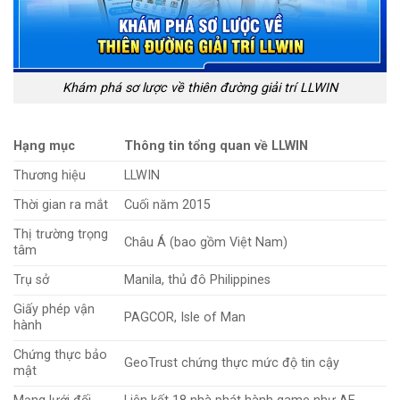
Khám phá sơ lược về thiên đường giải trí LLWIN
Hạng mục
Thông tin tổng quan về LLWIN
Thương hiệu
LLWIN
Thời gian ra mắt
Cuối năm 2015
Thị trường trọng
Châu Á (bao gồm Việt Nam)
tâm
Trụ sở
Manila, thủ đô Philippines
Giấy phép vận
PAGCOR, Isle of Man
hành
Chứng thực bảo
GeoTrust chứng thực mức độ tin cậy
mật