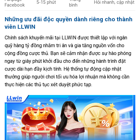
5-15 phút
Hỏi nhanh, cập nhật
Facebook
bình
Những ưu đãi độc quyền dành riêng cho thành
viên LLWIN
Chính sách khuyến mãi tại LLWIN được thiết lập với ngân
quỹ hàng tỷ đồng nhằm tri ân và gia tăng nguồn vốn cho
cộng đồng cược thủ. Bạn sẽ cảm nhận được sự hào phóng
ngay từ giây phút khởi đầu cho đến những hành trình đặt
cược dài hạn đầy kịch tính.
Hệ thống tự động cập nhật
thưởng giúp người chơi tối ưu hóa lợi nhuận mà không cần
thực hiện các thủ tục xét duyệt phức tạp.