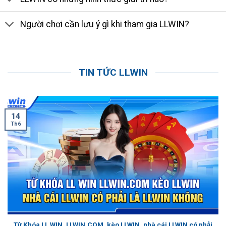
Người chơi cần lưu ý gì khi tham gia LLWIN?
TIN TỨC LLWIN
14
Th6
Từ Khóa LL WIN, LLWIN.COM, kèo LLWIN, nhà cái LLWIN có phải