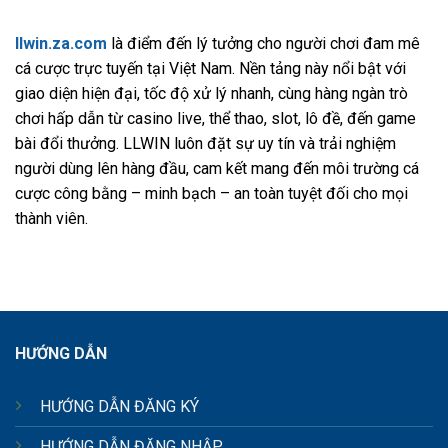
llwin.za.com
là điểm đến lý tưởng cho người chơi đam mê
cá cược trực tuyến tại Việt Nam. Nền tảng này nổi bật với
giao diện hiện đại, tốc độ xử lý nhanh, cùng hàng ngàn trò
chơi hấp dẫn từ casino live, thể thao, slot, lô đề, đến game
bài đổi thưởng. LLWIN luôn đặt sự uy tín và trải nghiệm
người dùng lên hàng đầu, cam kết mang đến môi trường cá
cược công bằng – minh bạch – an toàn tuyệt đối cho mọi
thành viên.
HƯỚNG DẪN
HƯỚNG DẪN ĐĂNG KÝ
HƯỚNG DẪN ĐĂNG NHẬP