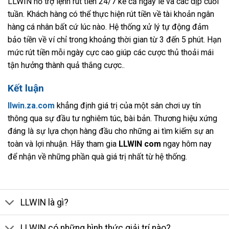
LLWIN hỗ trợ lệnh rút tiền 24/7 kể cả ngày lễ và các dịp cuối
tuần. Khách hàng có thể thực hiện rút tiền về tài khoản ngân
hàng cá nhân bất cứ lúc nào.
Hệ thống xử lý tự động đảm
bảo tiền về ví chỉ trong khoảng thời gian từ 3 đến 5 phút
.
Hạn
mức rút tiền mỗi ngày cực cao giúp các cược thủ thoải mái
tận hưởng thành quả thắng cược..
Kết luận
llwin.za.com
khẳng định giá trị của một sân chơi uy tín
thông qua sự đầu tư nghiêm túc, bài bản. Thương hiệu xứng
đáng là sự lựa chọn hàng đầu cho những ai tìm kiếm sự an
toàn và lợi nhuận.
Hãy tham gia
LLWIN com
ngay hôm nay
để nhận về những phần quà giá trị nhất từ hệ thống
.
LLWIN là gì?
LLWIN có những hình thức giải trí nào?