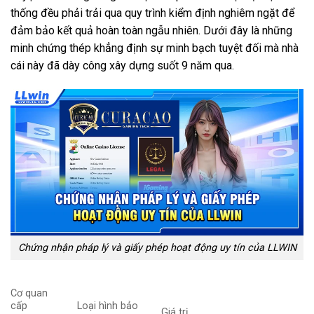
thống đều phải trải qua quy trình kiểm định nghiêm ngặt để
đảm bảo kết quả hoàn toàn ngẫu nhiên. Dưới đây là những
minh chứng thép khẳng định sự minh bạch tuyệt đối mà nhà
cái này đã dày công xây dựng suốt 9 năm qua.
Chứng nhận pháp lý và giấy phép hoạt động uy tín của LLWIN
Cơ quan
cấp
Loại hình bảo
Giá trị