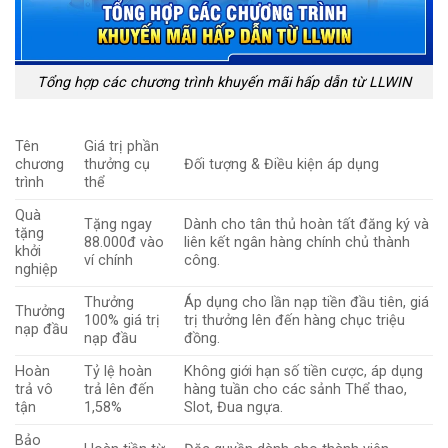
Tổng hợp các chương trình khuyến mãi hấp dẫn từ LLWIN
Tên
Giá trị phần
chương
thưởng cụ
Đối tượng & Điều kiện áp dụng
trình
thể
Quà
Tặng ngay
Dành cho tân thủ hoàn tất đăng ký và
tặng
88.000đ vào
liên kết ngân hàng chính chủ thành
khởi
ví chính
công.
nghiệp
Thưởng
Áp dụng cho lần nạp tiền đầu tiên, giá
Thưởng
100% giá trị
trị thưởng lên đến hàng chục triệu
nạp đầu
nạp đầu
đồng.
Hoàn
Tỷ lệ hoàn
Không giới hạn số tiền cược, áp dụng
trả vô
trả lên đến
hàng tuần cho các sảnh Thể thao,
tận
1,58%
Slot, Đua ngựa.
Bảo