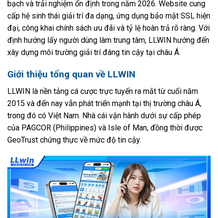
bạch và trải nghiệm ổn định trong năm 2026. Website cung
cấp hệ sinh thái giải trí đa dạng, ứng dụng bảo mật SSL hiện
đại, công khai chính sách ưu đãi và tỷ lệ hoàn trả rõ ràng. Với
định hướng lấy người dùng làm trung tâm, LLWIN hướng đến
xây dựng môi trường giải trí đáng tin cậy tại châu Á.
Giới thiệu tổng quan về LLWIN
LLWIN là nền tảng cá cược trực tuyến ra mắt từ cuối năm
2015 và đến nay vẫn phát triển mạnh tại thị trường châu Á,
trong đó có Việt Nam.
Nhà cái vận hành dưới sự cấp phép
của PAGCOR (Philippines) và Isle of Man, đồng thời được
GeoTrust chứng thực về mức độ tin cậy.