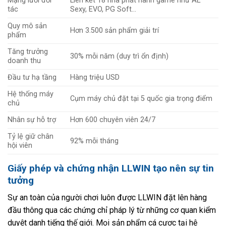
Mạng lưới đối
Liên kết 18 nhà phát hành game như AE
tác
Sexy, EVO, PG Soft…
Quy mô sản
Hơn 3.500 sản phẩm giải trí
phẩm
Tăng trưởng
30% mỗi năm (duy trì ổn định)
doanh thu
Đầu tư hạ tầng
Hàng triệu USD
Hệ thống máy
Cụm máy chủ đặt tại 5 quốc gia trọng điểm
chủ
Nhân sự hỗ trợ
Hơn 600 chuyên viên 24/7
Tỷ lệ giữ chân
92% mỗi tháng
hội viên
Giấy phép và chứng nhận LLWIN tạo nên sự tin
tưởng
Sự an toàn của người chơi luôn được LLWIN đặt lên hàng
đầu thông qua các chứng chỉ pháp lý từ những cơ quan kiểm
duyệt danh tiếng thế giới. Mọi sản phẩm cá cược tại hệ