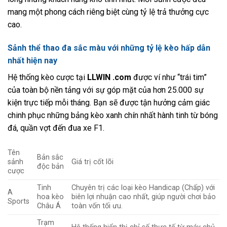
mang một phong cách riêng biệt cùng tỷ lệ trả thưởng cực
cao.
Sảnh thể thao đa sắc màu với những tỷ lệ kèo hấp dẫn
nhất hiện nay
Hệ thống kèo cược tại
LLWIN .com
được ví như “trái tim”
của toàn bộ nền tảng với sự góp mặt của hơn 25.000 sự
kiện trực tiếp mỗi tháng
.
Bạn sẽ được tận hưởng cảm giác
chinh phục những bảng kèo xanh chín nhất hành tinh từ bóng
đá, quần vợt đến đua xe F1
.
Tên
Bản sắc
sảnh
Giá trị cốt lõi
độc bản
cược
Tinh
Chuyên trị các loại kèo Handicap (Chấp) với
A
hoa kèo
biên lợi nhuận cao nhất, giúp người chơi bảo
Sports
Châu Á
toàn vốn tối ưu.
Trạm