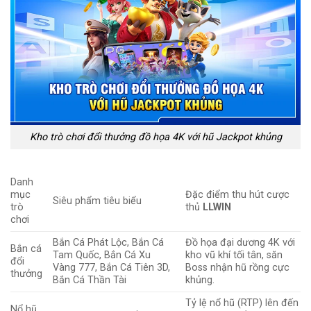
Kho trò chơi đổi thưởng đồ họa 4K với hũ Jackpot khủng
Danh
mục
Đặc điểm thu hút cược
Siêu phẩm tiêu biểu
trò
thủ
LLWIN
chơi
Bắn Cá Phát Lộc, Bắn Cá
Đồ họa đại dương 4K với
Bắn cá
Tam Quốc, Bắn Cá Xu
kho vũ khí tối tân, săn
đổi
Vàng 777, Bắn Cá Tiên 3D,
Boss nhận hũ rồng cực
thưởng
Bắn Cá Thần Tài
khủng.
Tỷ lệ nổ hũ (RTP) lên đến
Nổ hũ