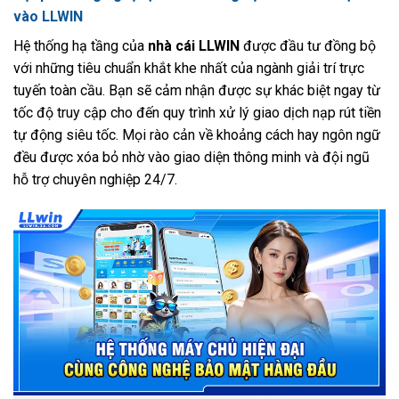
vào LLWIN
Hệ thống hạ tầng của
nhà cái LLWIN
được đầu tư đồng bộ
với những tiêu chuẩn khắt khe nhất của ngành giải trí trực
tuyến toàn cầu. Bạn sẽ cảm nhận được sự khác biệt ngay từ
tốc độ truy cập cho đến quy trình xử lý giao dịch nạp rút tiền
tự động siêu tốc.
Mọi rào cản về khoảng cách hay ngôn ngữ
đều được xóa bỏ nhờ vào giao diện thông minh và đội ngũ
hỗ trợ chuyên nghiệp 24/7.