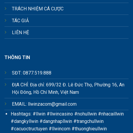
TRÁCH NHIỆM CÁ CƯỢC
TÁC GIẢ
LIÊN HỆ
THÔNG TIN
SĐT: 0877.519.888
ĐỊA CHỈ: Địa chỉ: 699/32 Đ. Lê Đức Thọ, Phường 16, An
Hội Đông, Hồ Chí Minh, Việt Nam
EMAIL:
llwinzacom@gmail.com
Hashtags: #llwin #llwincasino #nohullwin #nhacaillwin
#dangkyllwin #dangnhapllwin #trangchullwin
#cacuoctructuyen #llwincom #thuonghieullwin