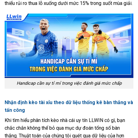
thiểu rủi ro thua lỗ xuống dưới mức 15% trong suốt mùa giải.
Handicap cần sự tỉ mỉ trong việc đánh giá mức chấp
Nhận định kèo tài xỉu theo dữ liệu thống kê bàn thắng và
tấn công
Khi tìm hiểu phân tích kèo nhà cái uy tín LLWIN có gì, bạn
chắc chắn không thể bỏ qua mục dự đoán tổng số bàn
thắng. Thuật toán của chúng tôi quét qua dữ liệu của hơn