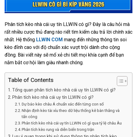
Phân tích kèo nhà cái uy tín LLWIN có gì? Đây là câu hỏi mà
rất nhiều cược thủ đang ráo riết tìm kiếm câu trả lời chính xác
nhất. Hệ thống
LLWIN COM
mang đến những thông tin soi
kèo đỉnh cao với độ chuẩn xác vượt trội dành cho cộng
đồng. Bài viết này sẽ mổ xẻ chi tiết mọi khía cạnh để bạn
nắm bắt cơ hội làm giàu nhanh chóng.
Table of Contents
Tổng quan phân tích kèo nhà cái uy tín LLWIN có gì?
Phân tích kèo nhà cái uy tín LLWIN có gì?
Dự báo kèo châu Á chuẩn xác đến từng con số
Nhận định kèo tài xỉu theo dữ liệu thống kê bàn thắng và
tấn công
Phân tích kèo nhà cái uy tín LLWIN có gì qua tỷ lệ châu Âu
Phân tích kèo rung và diễn biến trong trận
Lưu ý quan trọng khi sử dụng thông tin phân tích kèo