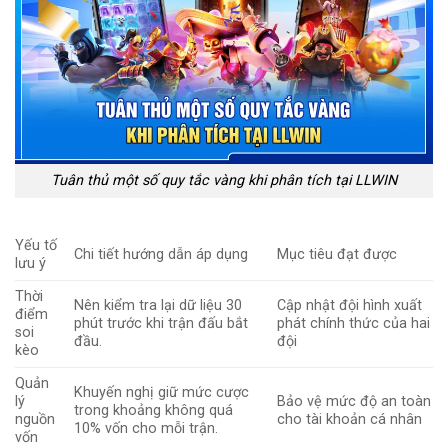
Tuân thủ một số quy tắc vàng khi phân tích tại LLWIN
Yếu tố
Chi tiết hướng dẫn áp dụng
Mục tiêu đạt được
lưu ý
Thời
Nên kiểm tra lại dữ liệu 30
Cập nhật đội hình xuất
điểm
phút trước khi trận đấu bắt
phát chính thức của hai
soi
đầu.
đội
kèo
Quản
Khuyến nghị giữ mức cược
lý
Bảo vệ mức độ an toàn
trong khoảng không quá
nguồn
cho tài khoản cá nhân
10% vốn cho mỗi trận.
vốn