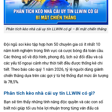
Phân tích kèo nhà cái uy tín LLWIN có gì – Bí mật chiến thắng
Đội ngũ soi kèo tập hợp hơn 50 chuyên gia có ít nhất 10
năm kinh nghiệm trong lĩnh vực cá cược bóng đá toàn cầu.
Các thông số về đội hình, phong độ, lịch sử đối đầu và cả
các yếu tố ngoại cảnh như thời tiết đều được thống kê chi
tiết. Theo báo cáo quý 1 năm 2026, tỷ lệ người dùng giành
chiến thắng dựa trên các gợi ý từ hệ thống đạt mức ấn tượng
là 78,5%.
Phân tích kèo nhà cái uy tín LLWIN có gì?
Bạn sẽ tìm thấy những tính năng độc quyền và các con số
biết nói giúp tối ưu hóa lợi nhuận trong từng ván đấu cá