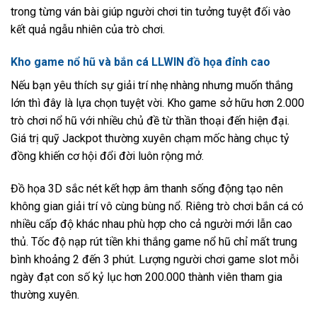
trong từng ván bài giúp người chơi tin tưởng tuyệt đối vào
kết quả ngẫu nhiên của trò chơi.
Kho game nổ hũ và bắn cá LLWIN đồ họa đỉnh cao
Nếu bạn yêu thích sự giải trí nhẹ nhàng nhưng muốn thắng
lớn thì đây là lựa chọn tuyệt vời. Kho game sở hữu hơn 2.000
trò chơi nổ hũ với nhiều chủ đề từ thần thoại đến hiện đại.
Giá trị quỹ Jackpot thường xuyên chạm mốc hàng chục tỷ
đồng khiến cơ hội đổi đời luôn rộng mở.
Đồ họa 3D sắc nét kết hợp âm thanh sống động tạo nên
không gian giải trí vô cùng bùng nổ. Riêng trò chơi bắn cá có
nhiều cấp độ khác nhau phù hợp cho cả người mới lẫn cao
thủ. Tốc độ nạp rút tiền khi thắng game nổ hũ chỉ mất trung
bình khoảng 2 đến 3 phút. Lượng người chơi game slot mỗi
ngày đạt con số kỷ lục hơn 200.000 thành viên tham gia
thường xuyên.