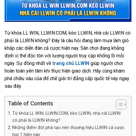
Từ khóa LL WIN, LLWIN.COM, kèo LLWIN, nhà cái LLWIN có
phải là LLWIN không? Đây là câu hỏi đang làm mưa làm gió
khắp các diễn đàn cá cược hiện nay. Sân chơi đang khẳng
định vị thế độc tôn với lượng người truy cập khổng lồ mỗi
ngày. Sự đồng nhất về
trang chủ LLWIN
giúp người chơi
hoàn toàn yên tâm khi thực hiện giao dịch. Hãy cùng khám
phá chiều sâu của đế chế giải trí đẳng cấp quốc tế này ngay
sau đây.
Table of Contents
Từ khóa LL WIN, LLWIN.COM, kèo LLWIN, nhà cái LLWIN
có phải là LLWIN không?
Những điểm đột phá tạo nên thương hiệu LLWIN cá cược
top 1 hiện nay