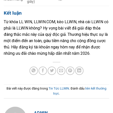
giây)
Kết luận
Từ khóa LL WIN, LLWIN.COM, kèo LLWIN, nhà cái LLWIN có
phải là LLWIN không? Hy vọng bài viết đã giải đáp thỏa
đáng thắc mắc này của quý độc giả. Thương hiệu thực sự là
một điểm đến an toàn, giàu tiềm năng cho cộng đồng cược
thủ. Hãy đăng ký tài khoản ngay hôm nay để nhận được
những ưu đãi chào mừng hấp dẫn nhất năm 2026.
Bài viết này được đăng trong
Tin Tức LLWIN
. Đánh dấu
liên kết thường
trực
.
ADMIN