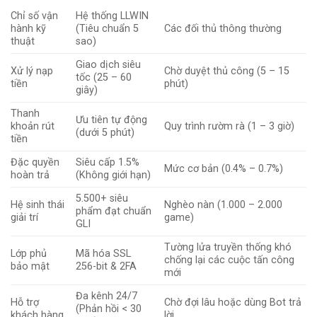
Chỉ số vận
Hệ thống LLWIN
hành kỹ
(Tiêu chuẩn 5
Các đối thủ thông thường
thuật
sao)
Giao dịch siêu
Xử lý nạp
Chờ duyệt thủ công (5 – 15
tốc (25 – 60
tiền
phút)
giây)
Thanh
Ưu tiên tự động
khoản rút
Quy trình rườm rà (1 – 3 giờ)
(dưới 5 phút)
tiền
Đặc quyền
Siêu cấp 1.5%
Mức cơ bản (0.4% – 0.7%)
hoàn trả
(Không giới hạn)
5.500+ siêu
Hệ sinh thái
Nghèo nàn (1.000 – 2.000
phẩm đạt chuẩn
giải trí
game)
GLI
Tường lửa truyền thống khó
Lớp phủ
Mã hóa SSL
chống lại các cuộc tấn công
bảo mật
256-bit & 2FA
mới
Đa kênh 24/7
Hỗ trợ
Chờ đợi lâu hoặc dùng Bot trả
(Phản hồi < 30
khách hàng
lời