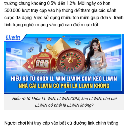
trường chung khoảng 0.5% đến 1.2%. Mỗi ngày có hơn
500.000 lượt truy cập vào hệ thống để tham gia các sảnh
cược đa dạng. Việc sử dụng nhiều tên miền giúp đơn vị tránh
tình trạng nghẽn mạng vào giờ cao điểm cực tốt.
Hiểu rõ từ khóa LL WIN, LLWIN.COM, kèo LLWIN, nhà cái
LLWIN có phải là LLWIN không?
Người chơi khi truy cập vào bất cứ đường link chính thống