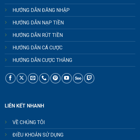
HƯỚNG DẪN ĐĂNG NHẬP
HƯỚNG DẪN NẠP TIỀN
HƯỚNG DẪN RÚT TIỀN
HƯỚNG DẪN CÁ CƯỢC
HƯỚNG DẪN CƯỢC THẮNG
LIÊN KẾT NHANH
VỀ CHÚNG TÔI
ĐIỀU KHOẢN SỬ DỤNG