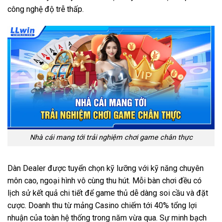
công nghệ độ trễ thấp.
Nhà cái mang tới trải nghiệm chơi game chân thực
Dàn Dealer được tuyển chọn kỹ lưỡng với kỹ năng chuyên
môn cao, ngoại hình vô cùng thu hút. Mỗi bàn chơi đều có
lịch sử kết quả chi tiết để game thủ dễ dàng soi cầu và đặt
cược. Doanh thu từ mảng Casino chiếm tới 40% tổng lợi
nhuận của toàn hệ thống trong năm vừa qua. Sự minh bạch