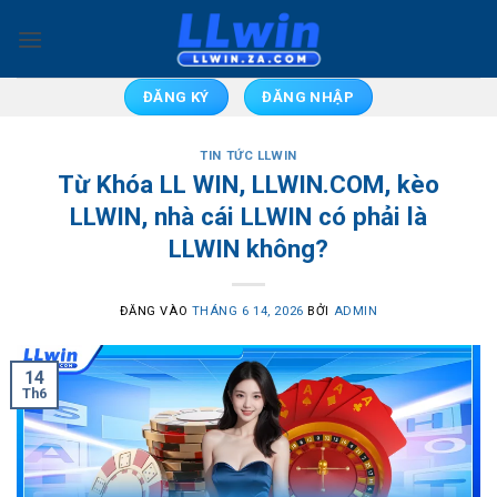
Bỏ
qua
nội
dung
ĐĂNG KÝ
ĐĂNG NHẬP
TIN TỨC LLWIN
Từ Khóa LL WIN, LLWIN.COM, kèo
LLWIN, nhà cái LLWIN có phải là
LLWIN không?
ĐĂNG VÀO
THÁNG 6 14, 2026
BỞI
ADMIN
14
Th6