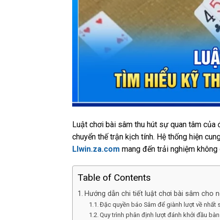
Luật chơi bài sâm thu hút sự quan tâm của 
chuyển thế trận kịch tính. Hệ thống hiện cung
Llwin.za.com
mang đến trải nghiệm không 
Table of Contents
Hướng dẫn chi tiết luật chơi bài sâm cho 
Đặc quyền báo Sâm để giành lượt về nhất
Quy trình phân định lượt đánh khởi đầu bà