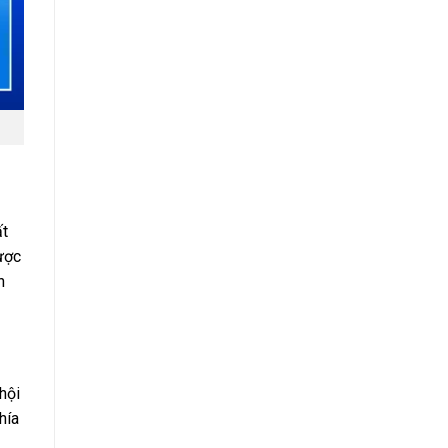
ất
ược
n
hội
hía