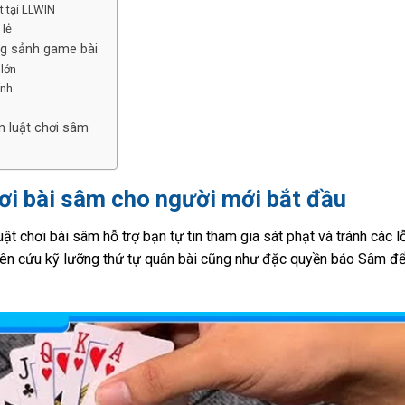
t tại LLWIN
 lẻ
ng sảnh game bài
 lớn
ính
n luật chơi sâm
hơi bài sâm cho người mới bắt đầu
t chơi bài sâm hỗ trợ bạn tự tin tham gia sát phạt và tránh các l
hiên cứu kỹ lưỡng thứ tự quân bài cũng như đặc quyền báo Sâm đ