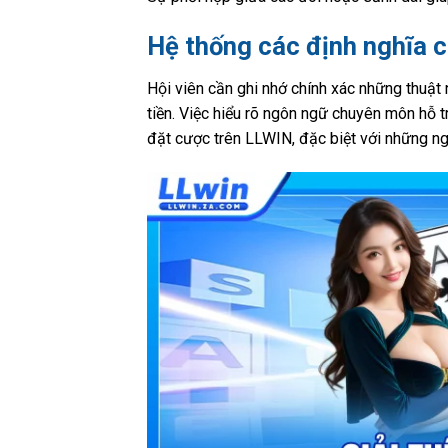
Hệ thống các định nghĩa 
Hội viên cần ghi nhớ chính xác những thuật 
tiền. Việc hiểu rõ ngôn ngữ chuyên môn hỗ 
đặt cược trên LLWIN, đặc biệt với những n