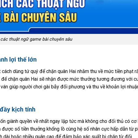
h các thuật ngữ game bài chuyên sâu
nh lợi thế lớn
ết cách dùng tứ quý để chặn quân Hai nhằm thu về mức tiền phạt r
uý để chặn quân Hai sẽ nhận được mức thưởng tương đương với c
 ván giúp người chơi gài bẫy đối phương và thu về khoản lợi nhuậ
đầy kịch tính
ốn giành quyền về nhất ngay lập tức mà không cho đối thủ có cơ 
ận được số tiền thưởng khổng lồ cùng hệ số nhân cực hấp dẫn từ p
h dài hoặc nhiều quân cao để đảm bảo xác suất bị chặn từ đối