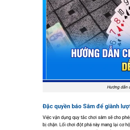
Hướng dẫn ch
Đặc quyền báo Sâm để giành lượ
Việc vận dụng quy tắc chơi sâm sẽ cho ph
bị chặn. Lối chơi đột phá này mang lại cơ h