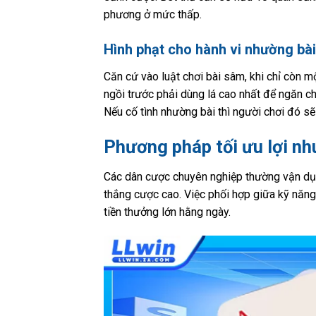
phương ở mức thấp.
Hình phạt cho hành vi nhường bài
Căn cứ vào luật chơi bài sâm, khi chỉ còn m
ngồi trước phải dùng lá cao nhất để ngăn c
Nếu cố tình nhường bài thì người chơi đó sẽ
Phương pháp tối ưu lợi nh
Các dân cược chuyên nghiệp thường vận dụn
thắng cược cao. Việc phối hợp giữa kỹ năn
tiền thưởng lớn hằng ngày.